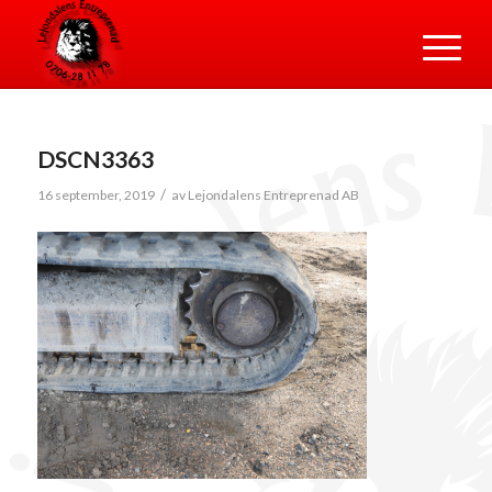
DSCN3363
/
16 september, 2019
av
Lejondalens Entreprenad AB