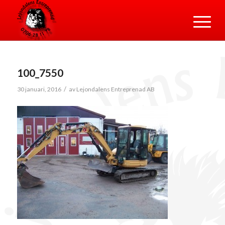
100_7550
/
30 januari, 2016
av
Lejondalens Entreprenad AB