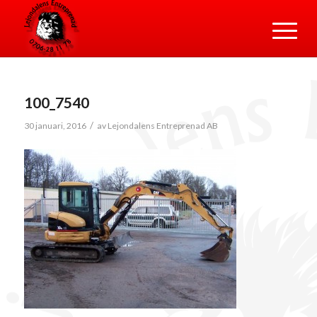
100_7540
/
30 januari, 2016
av
Lejondalens Entreprenad AB