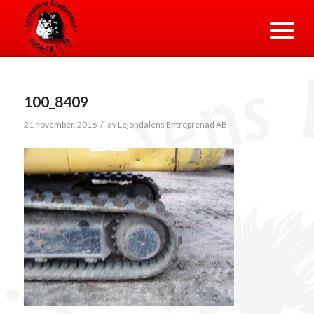
100_8409
/
21 november, 2016
av
Lejondalens Entreprenad AB