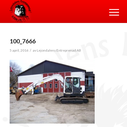
100_7666
/
5 april, 2016
av
Lejondalens Entreprenad AB