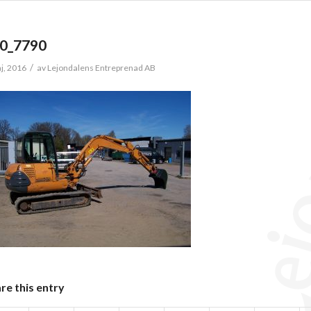
0_7790
/
j, 2016
av
Lejondalens Entreprenad AB
re this entry