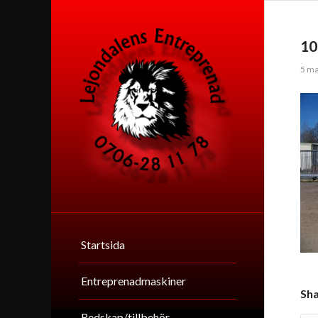
10
5 ma
Startsida
Entreprenadmaskiner
Sha
Redskap/tillbehör