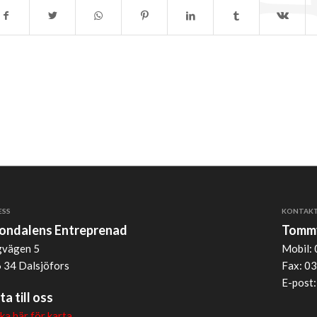
ESS
KONTAK
jondalens Entreprenad
Tommy
vägen 5
Mobil: 
 34 Dalsjöfors
Fax: 03
E-post
ta till oss
cka här för karta