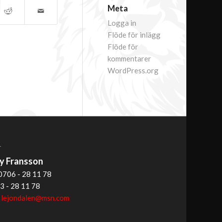
Meta
Logga in
Flöde för inlägg
Flöde för
kommentarer
WordPress.org
T
 Fransson
0706 - 28 11 78
3 - 28 11 78
:
lejondalen@msn.com