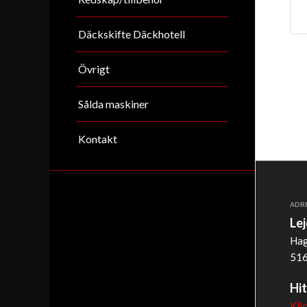
Däckskifte Däckhotell
Övrigt
Sålda maskiner
Kontakt
ADR
Le
Hag
516
Hit
Kli