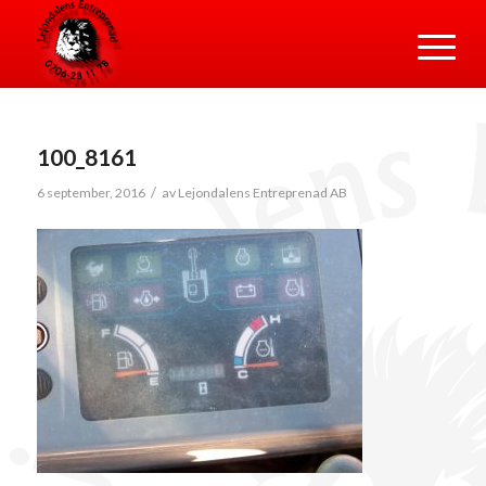
100_8161
/
6 september, 2016
av
Lejondalens Entreprenad AB