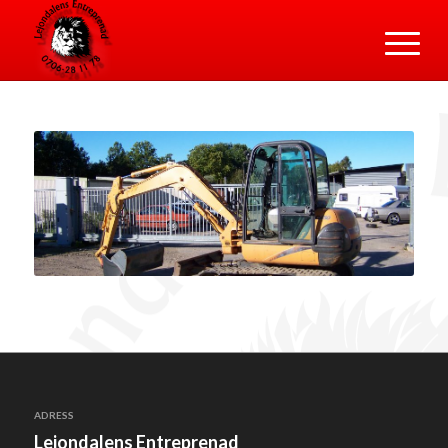
ADRESS
Lejondalens Entreprenad