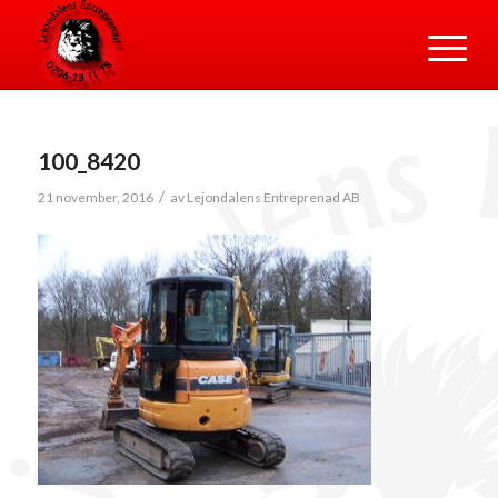
100_8420
/
21 november, 2016
av
Lejondalens Entreprenad AB