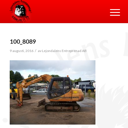
100_8089
/
9 augusti, 2016
av
Lejondalens Entreprenad AB