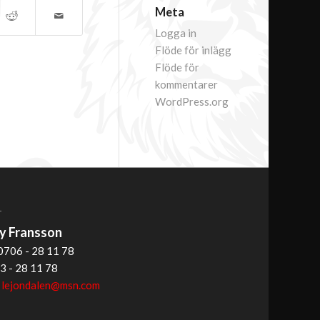
Meta
Logga in
Flöde för inlägg
Flöde för
kommentarer
WordPress.org
T
 Fransson
0706 - 28 11 78
3 - 28 11 78
:
lejondalen@msn.com