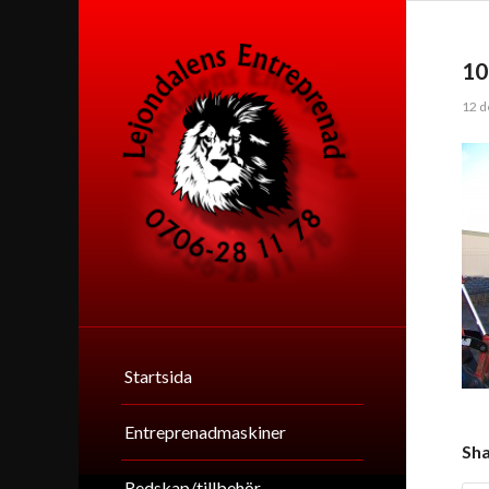
10
12 d
Startsida
Entreprenadmaskiner
Sha
Redskap/tillbehör