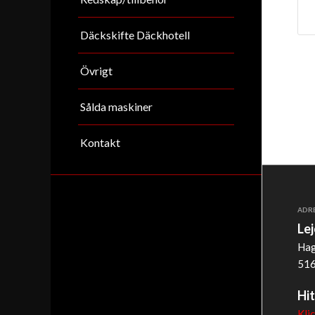
Däckskifte Däckhotell
Övrigt
Sålda maskiner
Kontakt
ADR
Le
Hag
516
Hit
Kli