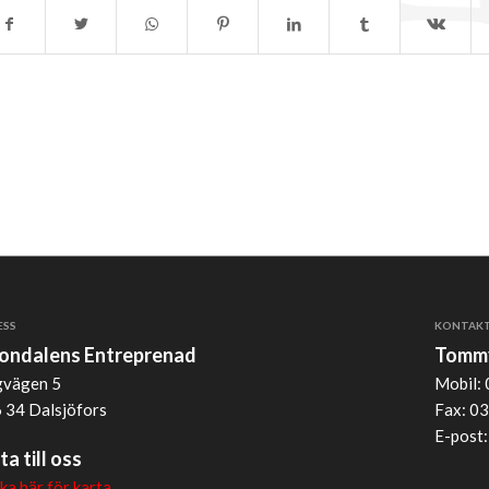
ESS
KONTAK
jondalens Entreprenad
Tommy
vägen 5
Mobil: 
 34 Dalsjöfors
Fax: 03
E-post
ta till oss
cka här för karta