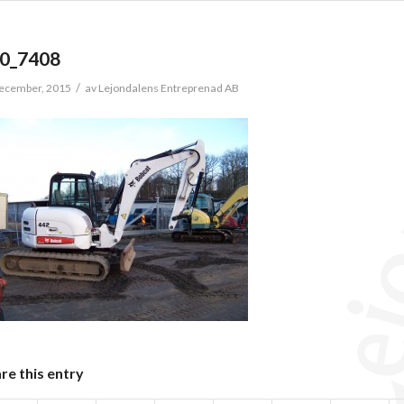
0_7408
/
ecember, 2015
av
Lejondalens Entreprenad AB
re this entry