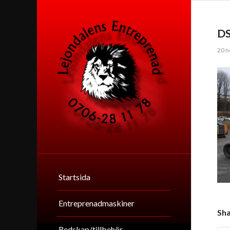
D
20 n
Startsida
Entreprenadmaskiner
Sha
Redskap/tillbehör