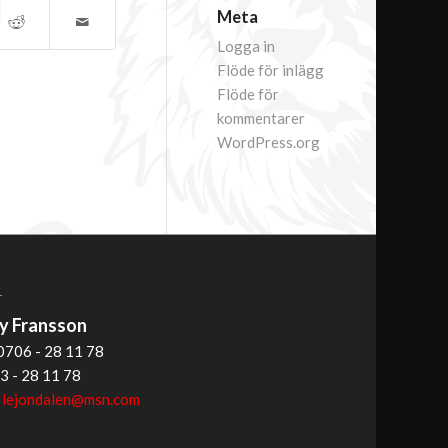
Meta
Logga in
Flöde för inlägg
Flöde för
kommentarer
WordPress.org
T
 Fransson
0706 - 28 11 78
3 - 28 11 78
:
lejondalen@msn.com