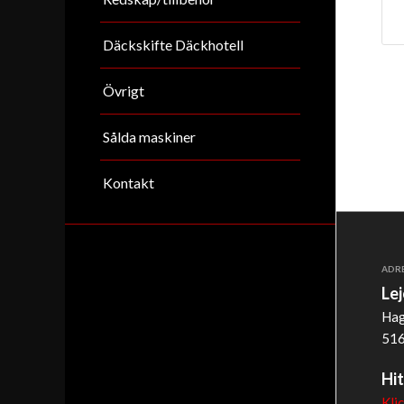
Däckskifte Däckhotell
Övrigt
Sålda maskiner
Kontakt
ADR
Le
Hag
516
Hit
Kli