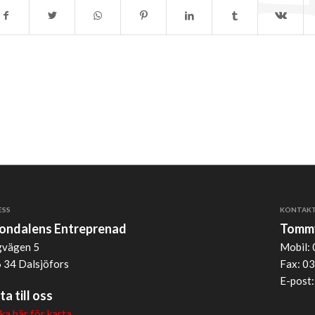
ESS
KONTAK
jondalens Entreprenad
Tommy
vägen 5
Mobil: 
 34 Dalsjöfors
Fax: 03
E-post
ta till oss
cka här för karta