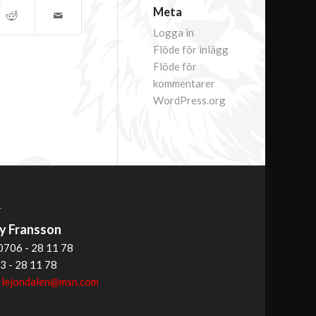
Meta
Logga in
Flöde för inlägg
Flöde för
kommentarer
WordPress.org
T
 Fransson
0706 - 28 11 78
3 - 28 11 78
:
lejondalen@msn.com