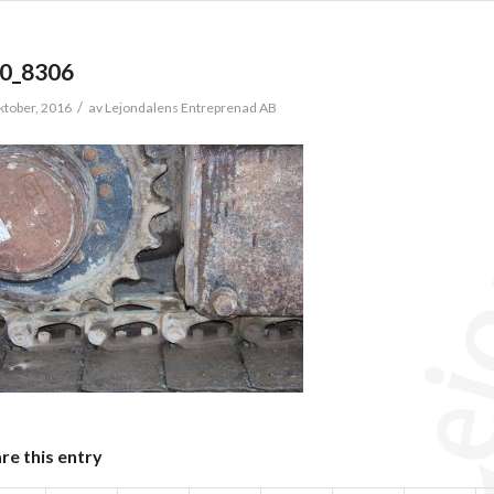
0_8306
/
ktober, 2016
av
Lejondalens Entreprenad AB
re this entry