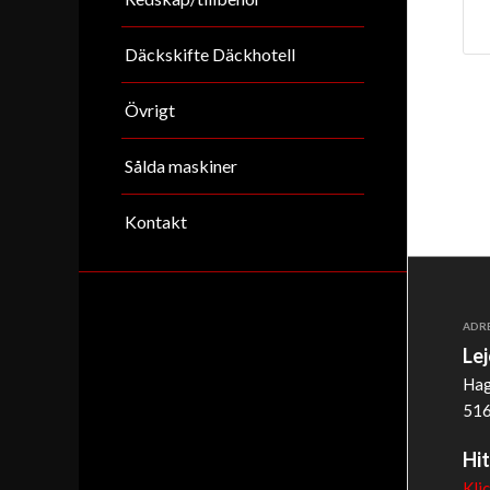
Däckskifte Däckhotell
Övrigt
Sålda maskiner
Kontakt
ADR
Le
Hag
516
Hit
Kli