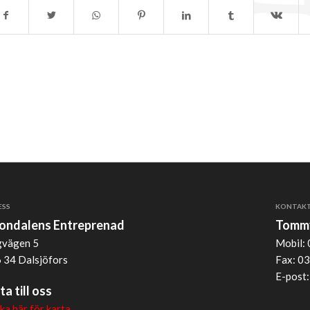
ESS
KONTAK
jondalens Entreprenad
Tommy
vägen 5
Mobil: 
 34 Dalsjöfors
Fax: 03
E-post
ta till oss
cka här för karta