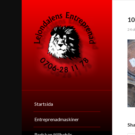
10
24 o
Startsida
Entreprenadmaskiner
Sha
Redskap/tillbehör