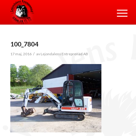
100_7804
/
17 maj, 2016
av
Lejondalens Entreprenad AB