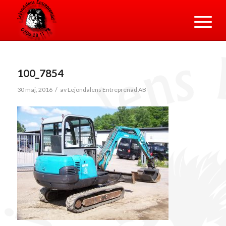
100_7854
/
30 maj, 2016
av
Lejondalens Entreprenad AB