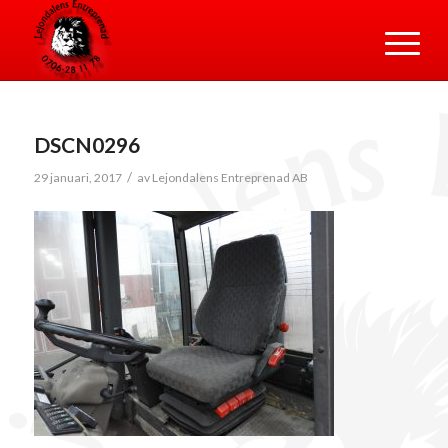
DSCN0296
/
29 januari, 2017
av
Lejondalens Entreprenad AB